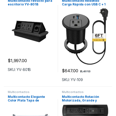
Multicontacto retractil para
Multicontacto Redondo
escritorio YV-801B
Carga Rápida con USB C + 1
AC + 1 USB A
$
1,997.00
SKU: YV-801B
$
647.00
$
1,497.00
SKU: YV-109
Multicontactos
Multicontactos
Multicontacto Elegante
Multicontacto Rotación
Color Plata Tapa de
Motorizada, Grande y
Aluminio YV-205S
Elegante Para el que Busca
Lo Mejor YV-MF9UB