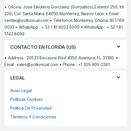
• Oficina: Jose Eleuterio Gonzalez (Gonzalitos),Exterior 250, Int
206, Col. Santa Maria 64650 Monterrey, Nuevo León • Email :
ventas@yolkvisual.com
• Teléfonos Monterrey Oficina: 81 1769
0032 • WhatsApp : + 52 1 81 8022 5000 • WhatsApp : + 52 1 81
1742 8699
CONTACTO EN FLORIDA (US)
• Address : 20533 Biscayne Blvd #356 Aventura, FL 33180. •
Email :
sales@yolkvisual.com
• Phone : +1 305 909 0381
LEGAL
Aviso Legal
Políticas Cookies
Política De Privacidad
Términos Y Condiciones