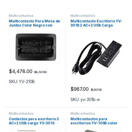
Multicontactos
Multicontactos
Multicontacto Para Mesa de
Multicontacto Escritorio YV-
Juntas Color Negro con
301B 2 AC+2 USB Carga
Gran Capacidad de
Conectividad
$
4,478.00
$
6,727.00
SKU: YV-210B
$
987.00
$
1,197.00
SKU: yv-301b-e
Multicontactos
Multicontactos
Contactos para escritorio 2
Multicontactos para
AC+2 USB carga YV-301S
escritorios YV-105B color
negro