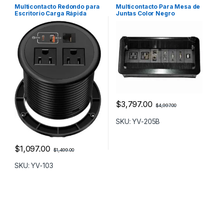
Multicontacto Redondo para
Multicontacto Para Mesa de
Escritorio Carga Rápida
Juntas Color Negro
Elegante YV-205B
$
3,797.00
$
4,997.00
SKU: YV-205B
$
1,097.00
$
1,499.00
SKU: YV-103