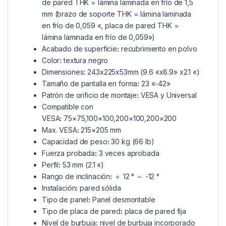
de pared THK = lámina laminada en frío de 1,5
mm (brazo de soporte THK = lámina laminada
en frío de 0,059 «, placa de pared THK =
lámina laminada en frío de 0,059»)
Acabado de superficie
:
recubrimiento en polvo
Color
:
textura
negro
Dimensiones
:
243x225x53mm (9.6 «x8.9» x2.1 «)
Tamaño de pantalla en forma
:
23 «-42»
Patrón de orificio de montaje
:
VESA y Universal
Compatible con
VESA
:
75×75,100×100,200×100,200×200
Max. VESA
:
215×205 mm
Capacidad de peso
:
30 kg (66 lb)
Fuerza probada
:
3 veces aprobada
Perfil
:
53 mm (2.1 «)
Rango de inclinación
:
＋
12 °
～
-12 °
Instalación
:
pared sólida
Tipo de panel
:
Panel desmontable
Tipo de placa de pared
:
placa de pared fija
Nivel de burbuja
:
nivel de burbuja incorporado