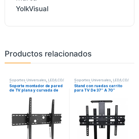
YolkVisual
Productos relacionados
Soportes Universales
,
LED/LCD/
Soportes Universales
,
LED/LCD/
Plasma
,
Soportes de Monitor
Plasma
,
Soportes de Monitor
Soporte montador de pared
Stand con ruedas carrito
de TV plana y curvada de
para TV De 37″ A 70″
60′ a 100′