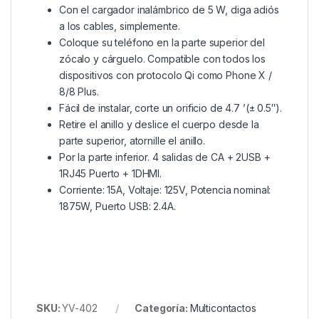
Con el cargador inalámbrico de 5 W, diga adiós
a los cables, simplemente.
Coloque su teléfono en la parte superior del
zócalo y cárguelo. Compatible con todos los
dispositivos con protocolo Qi como Phone X /
8/8 Plus.
Fácil de instalar, corte un orificio de 4.7 ’(± 0.5″).
Retire el anillo y deslice el cuerpo desde la
parte superior, atornille el anillo.
Por la parte inferior. 4 salidas de CA + 2USB +
1RJ45 Puerto + 1DHMI.
Corriente: 15A, Voltaje: 125V, Potencia nominal:
1875W, Puerto USB: 2.4A.
SKU:
YV-402
Categoría:
Multicontactos