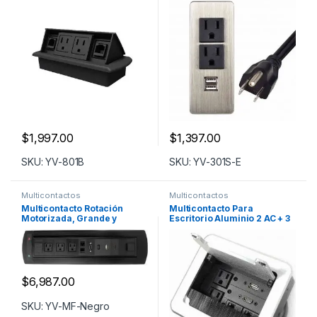
$
1,997.00
$
1,397.00
SKU: YV-801B
SKU: YV-301S-E
Multicontactos
Multicontactos
Multicontacto Rotación
Multicontacto Para
Motorizada, Grande y
Escritorio Aluminio 2 AC + 3
Elegante Para el que Busca
Puertos Intercambiables
Lo Mejor YV-MF9UB
YV-105S
$
6,987.00
SKU: YV-MF-Negro