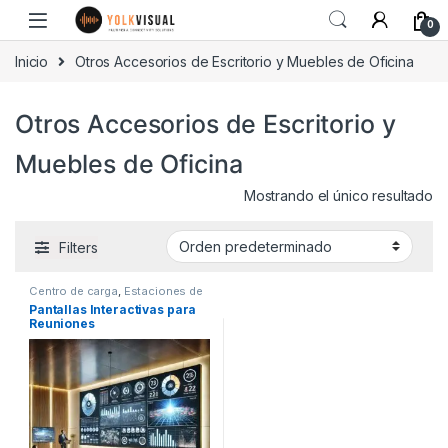
0
Inicio
Otros Accesorios de Escritorio y Muebles de Oficina
Otros Accesorios de Escritorio y
Muebles de Oficina
Mostrando el único resultado
Filters
Centro de carga
,
Estaciones de
Carga para Celulares
,
Pantallas Interactivas para
Organizadores de Cable
,
Otros
Reuniones
Accesorios de Escritorio y
Muebles de Oficina
,
Paneles
Acusticos
,
Pantallas
Interactivas para Reuniones
,
Soportes Monitor-PC-Otros